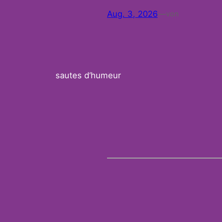
Aug. 3, 2026
—
von
sautes d‘humeur