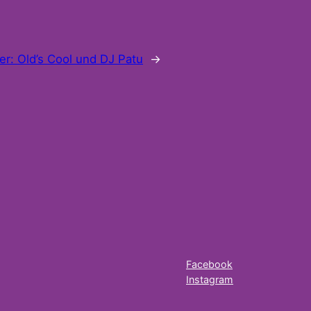
er:
Old’s Cool und DJ Patu
→
Facebook
Instagram