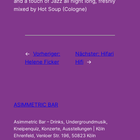
and a touch of Jazz all night long, freshly
mixed by Hot Soup (Cologne)
←
Vorheriger:
Nächster:
Hifari
Helene Ficker
Hifi
→
ASIMMETRIC BAR
Asimmetric Bar – Drinks, Undergroundmusik,
Kneipenquiz, Konzerte, Ausstellungen | Köln
Ehrenfeld, Venloer Str. 196, 50823 Köln